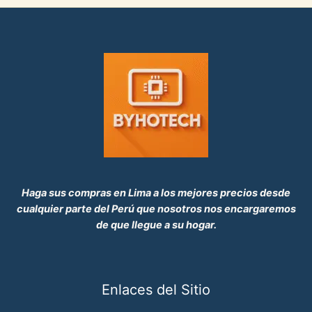
0
E
0
.
R
T
A
Haga sus compras en Lima a los mejores precios desde
cualquier parte del Perú que nosotros nos encargaremos
de que llegue a su hogar.
Enlaces del Sitio