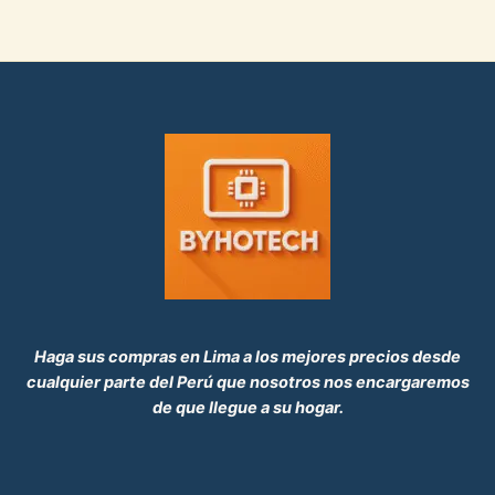
8
0
F
9
0
.
.
0
E
0
.
R
T
A
Haga sus compras en Lima a los mejores precios desde
cualquier parte del Perú que nosotros nos encargaremos
de que llegue a su hogar.