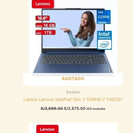
original
actual
era:
es:
S/2,999.00.
S/2,875.00.
AGOTADO
Equipos
Laptop Lenovo IdeaPad Slim 3 15IRH8 i7 13620H
S/
2,999.00
S/
2,875.00
IGV incluido