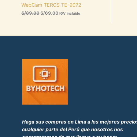
a
e
WebCam TEROS TE-9072
l
s
O
e
:
S/
89.00
S/
69.00
IGV incluido
r
S
E
a
/
:
6
N
S
9
/
.
O
8
0
9
0
F
.
.
0
E
0
.
R
T
A
Haga sus compras en Lima a los mejores preci
cualquier parte del Perú que nosotros nos