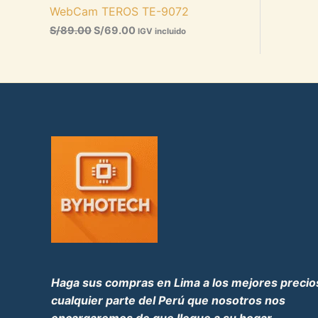
a
e
WebCam TEROS TE-9072
l
s
O
e
:
S/
89.00
S/
69.00
IGV incluido
r
S
E
a
/
:
6
N
S
9
/
.
O
8
0
9
0
F
.
.
0
E
0
.
R
T
A
Haga sus compras en Lima a los mejores preci
cualquier parte del Perú que nosotros nos